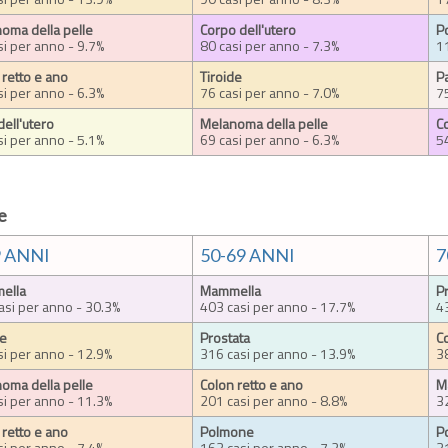
oma della pelle
Corpo dell'utero
P
si per anno - 9.7%
80 casi per anno - 7.3%
1
 retto e ano
Tiroide
P
si per anno - 6.3%
76 casi per anno - 7.0%
7
dell'utero
Melanoma della pelle
Co
si per anno - 5.1%
69 casi per anno - 6.3%
5
e
9 ANNI
50-69 ANNI
7
ella
Mammella
P
asi per anno - 30.3%
403 casi per anno - 17.7%
4
de
Prostata
C
si per anno - 12.9%
316 casi per anno - 13.9%
3
oma della pelle
Colon retto e ano
M
si per anno - 11.3%
201 casi per anno - 8.8%
3
 retto e ano
Polmone
P
si per anno - 7.4%
163 casi per anno - 7.2%
3