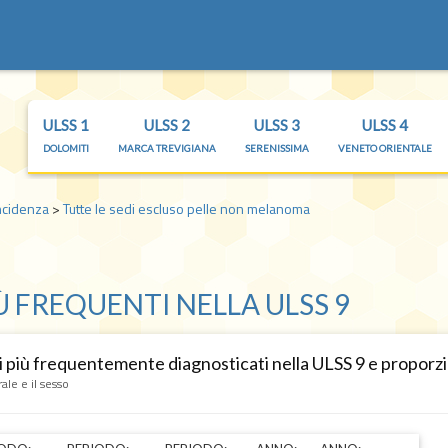
ULSS 1
ULSS 2
ULSS 3
ULSS 4
DOLOMITI
MARCA TREVIGIANA
SERENISSIMA
VENETO ORIENTALE
ncidenza
>
Tutte le sedi escluso pelle non melanoma
Ù FREQUENTI NELLA ULSS 9
 più frequentemente diagnosticati nella ULSS 9 e proporzio
ale e il sesso