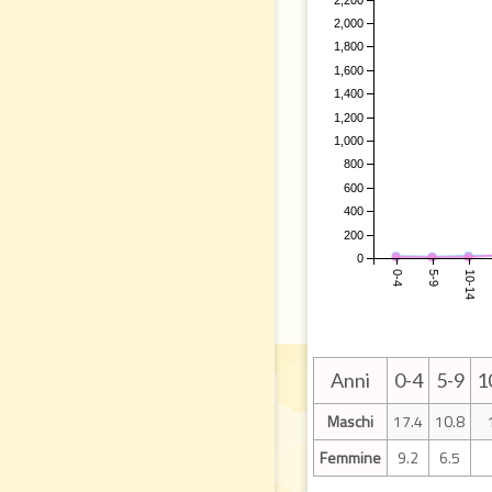
2,000
1,800
1,600
1,400
1,200
1,000
800
600
400
200
0
0-4
5-9
10-14
Anni
0-4
5-9
1
Maschi
17.4
10.8
Femmine
9.2
6.5