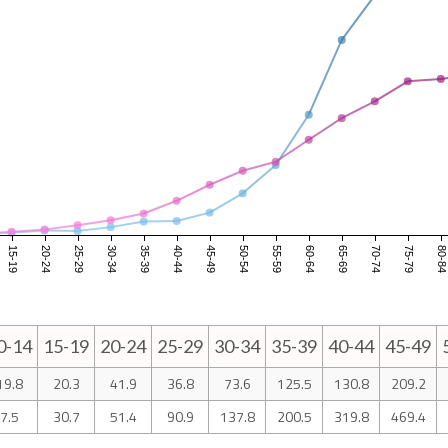
15-19
20-24
25-29
30-34
35-39
40-44
45-49
50-54
55-59
60-64
65-69
70-74
75-79
80-8
0-14
15-19
20-24
25-29
30-34
35-39
40-44
45-49
19.8
20.3
41.9
36.8
73.6
125.5
130.8
209.2
7.5
30.7
51.4
90.9
137.8
200.5
319.8
469.4