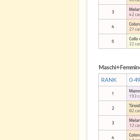
Melan
3
42 ca
Colon
4
27 ca
Collo 
5
22 ca
Maschi+Femmin
RANK
0-4
Mamm
1
193 c
Tiroi
2
82 ca
Melan
3
72 ca
Colon
4
47 ca