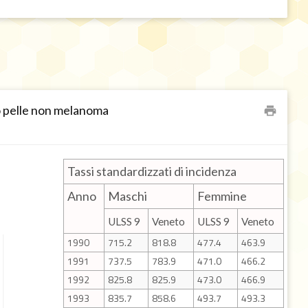
so pelle non melanoma
print
Tassi standardizzati di incidenza
Anno
Maschi
Femmine
ULSS 9
Veneto
ULSS 9
Veneto
1990
715.2
818.8
477.4
463.9
1991
737.5
783.9
471.0
466.2
1992
825.8
825.9
473.0
466.9
1993
835.7
858.6
493.7
493.3