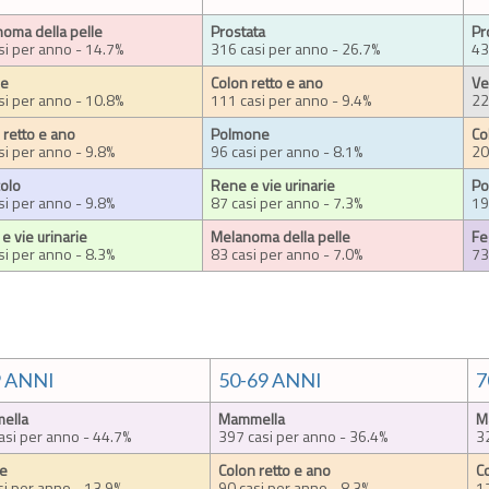
oma della pelle
Prostata
Pr
si per anno - 14.7%
316 casi per anno - 26.7%
43
de
Colon retto e ano
Ve
si per anno - 10.8%
111 casi per anno - 9.4%
22
 retto e ano
Polmone
Co
si per anno - 9.8%
96 casi per anno - 8.1%
20
colo
Rene e vie urinarie
Po
si per anno - 9.8%
87 casi per anno - 7.3%
19
e vie urinarie
Melanoma della pelle
Fe
si per anno - 8.3%
83 casi per anno - 7.0%
73
9 ANNI
50-69 ANNI
7
ella
Mammella
M
asi per anno - 44.7%
397 casi per anno - 36.4%
3
de
Colon retto e ano
C
si per anno - 13.9%
90 casi per anno - 8.3%
1