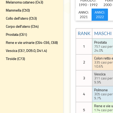
PERIODO:
PERI
Melanoma cutaneo (C43)
1990 - 1992
2000 
Mammella (C50)
ANNO:
ANNO:
2021
2022
Collo dell'utero (C53)
Corpo dell'utero (C54)
RANK
MASCHI
Prostata (C61)
Prostata
Rene e vie urinarie (C64-C66, C68)
1
757 casi per
24.0%
Vescica (C67, D09.0, D41.4)
Colon retto 
Tiroide (C73)
2
335 casi per
10.6%
Vescica
3
311 casi per
9.9%
Polmone
4
305 casi per
9.7%
Rene e vie u
5
174 casi per