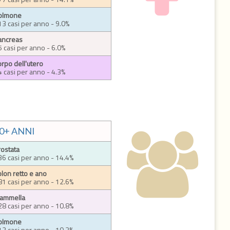
olmone
13 casi per anno - 9.0%
ancreas
5 casi per anno - 6.0%
rpo dell'utero
4 casi per anno - 4.3%
0+ ANNI
rostata
36 casi per anno - 14.4%
olon retto e ano
81 casi per anno - 12.6%
ammella
28 casi per anno - 10.8%
olmone
12 casi per anno - 10.3%