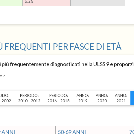
5.2%
Ù FREQUENTI PER FASCE DI ETÀ
 più frequentemente diagnosticati nella ULSS 9 e proporzio
rale
ODO:
PERIODO:
PERIODO:
ANNO:
ANNO:
ANNO:
- 2002
2010 - 2012
2016 - 2018
2019
2020
2021
9 ANNI
50-69 ANNI
7