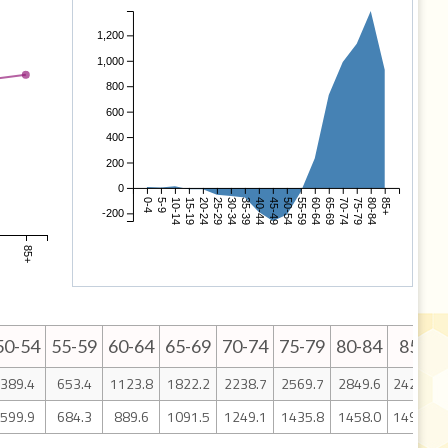
1,200
1,000
800
600
400
200
0
0-4
5-9
10-14
15-19
20-24
25-29
30-34
35-39
40-44
45-49
50-54
55-59
60-64
65-69
70-74
75-79
80-84
85+
-200
4
85+
50-54
55-59
60-64
65-69
70-74
75-79
80-84
85+
389.4
653.4
1123.8
1822.2
2238.7
2569.7
2849.6
2426.7
599.9
684.3
889.6
1091.5
1249.1
1435.8
1458.0
1496.7