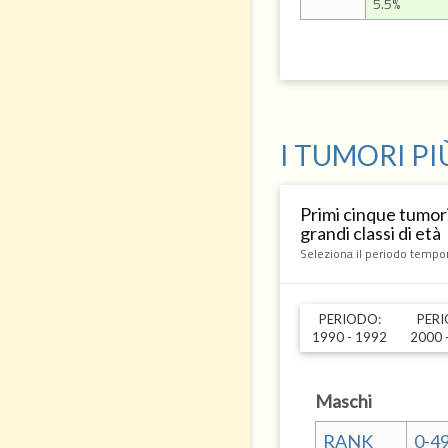
5.5%
I TUMORI PI
Primi cinque tumori
grandi classi di età
Seleziona il periodo tempo
PERIODO:
PERI
1990 - 1992
2000 
Maschi
RANK
0-4