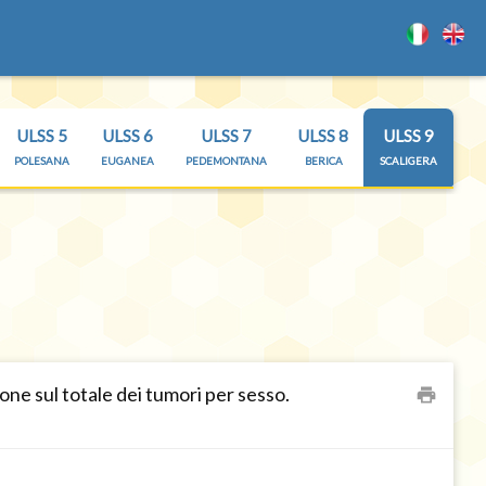
ULSS 5
ULSS 6
ULSS 7
ULSS 8
ULSS 9
POLESANA
EUGANEA
PEDEMONTANA
BERICA
SCALIGERA
ne sul totale dei tumori per sesso.
print