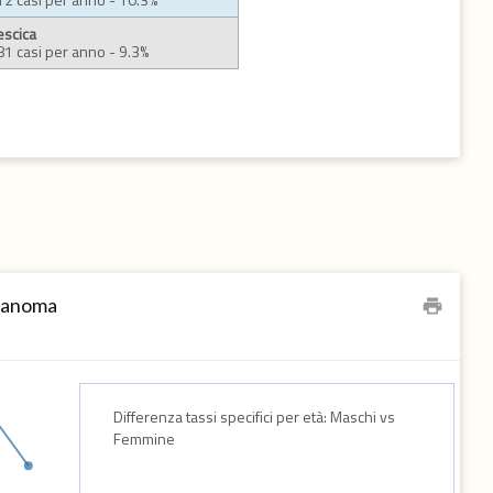
escica
81 casi per anno - 9.3%
elanoma
print
Differenza tassi specifici per età: Maschi vs
Femmine