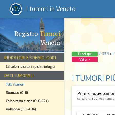
I tumori in Veneto
Registro
Tumori
Veneto
ULSS 9
>
I
Tu sei qui:
INDICATORI EPIDEMIOLOGICI
Vai a
Calcolo indicatori epidemiologici
DATI TUMORALI
I TUMORI PI
Tutti i tumori
Stomaco (C16)
Primi cinque tumori
Seleziona il periodo tempor
Colon retto e ano (C18-C21)
Polmone (C33-C34)