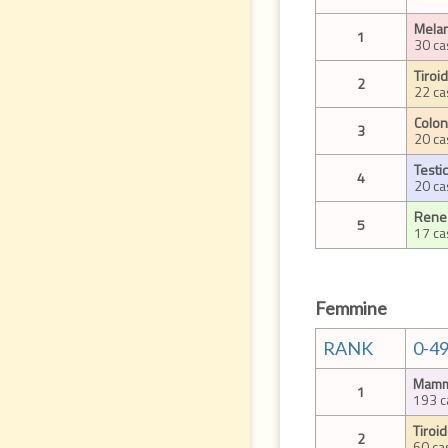
Melan
1
30 ca
Tiroi
2
22 ca
Colon
3
20 ca
Testi
4
20 ca
Rene 
5
17 ca
Femmine
RANK
0-4
Mamm
1
193 c
Tiroi
2
60 ca