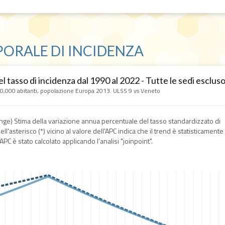
ORALE DI INCIDENZA
 tasso di incidenza dal 1990 al 2022 - Tutte le sedi esclu
00,000 abitanti, popolazione Europa 2013. ULSS 9 vs Veneto
ge) Stima della variazione annua percentuale del tasso standardizzato di
l'asterisco (*) vicino al valore dell'APC indica che il trend è statisticamente
 APC è stato calcolato applicando l'analisi "joinpoint".
APC: 0.8*
APC: 1.4*