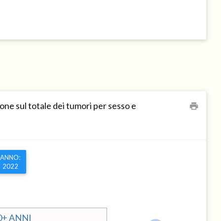
ne sul totale dei tumori per sesso e
print
ANNO:
2022
0+ ANNI