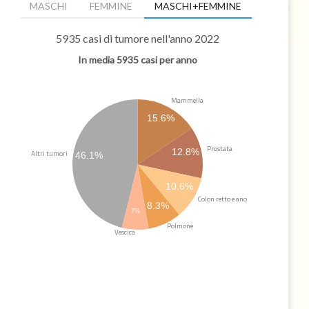
MASCHI
FEMMINE
MASCHI+FEMMINE
5935 casi di tumore nell'anno 2022
In media 5935 casi per anno
Mammella
15.6%
Prostata
12.8%
Altri tumori
46.1%
10.6%
Colon retto e ano
8.3%
7%
Polmone
Vescica