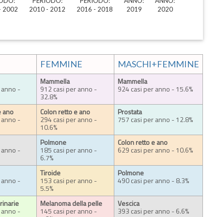
ODO:
PERIODO:
PERIODO:
ANNO:
ANNO:
- 2002
2010 - 2012
2016 - 2018
2019
2020
FEMMINE
MASCHI+FEMMINE
Mammella
Mammella
 anno -
912 casi per anno -
924 casi per anno - 15.6%
32.8%
e ano
Colon retto e ano
Prostata
 anno -
294 casi per anno -
757 casi per anno - 12.8%
10.6%
Polmone
Colon retto e ano
 anno -
185 casi per anno -
629 casi per anno - 10.6%
6.7%
Tiroide
Polmone
 anno -
153 casi per anno -
490 casi per anno - 8.3%
5.5%
rinarie
Melanoma della pelle
Vescica
 anno -
145 casi per anno -
393 casi per anno - 6.6%