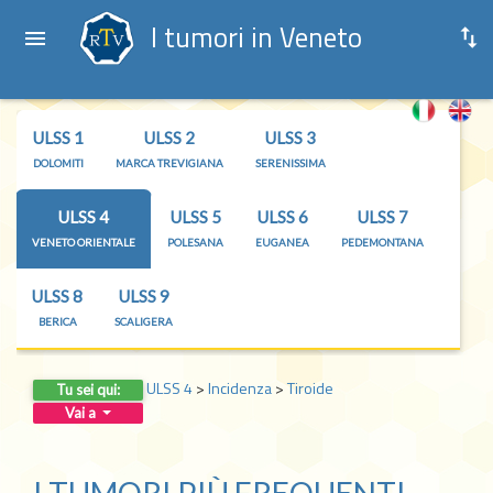
I tumori in Veneto
ULSS 1
ULSS 2
ULSS 3
DOLOMITI
MARCA TREVIGIANA
SERENISSIMA
ULSS 4
ULSS 5
ULSS 6
ULSS 7
VENETO ORIENTALE
POLESANA
EUGANEA
PEDEMONTANA
ULSS 8
ULSS 9
BERICA
SCALIGERA
ULSS 4
>
Incidenza
>
Tiroide
Tu sei qui:
Vai a