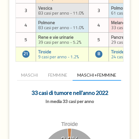
Vescica
Polmone
3
3
83 casi per anno - 11.0%
61 casi per an
Polmone
Melanoma della
4
4
83 casi per anno - 11.0%
33 casi per an
Rene e vie urinarie
Pancreas
5
5
39 casi per anno - 5.2%
29 casi per an
Tiroide
Tiroide
21
8
9 casi per anno - 1.2%
24 casi per an
MASCHI
FEMMINE
MASCHI+FEMMINE
33 casi di tumore nell'anno 2022
In media 33 casi per anno
Tiroide