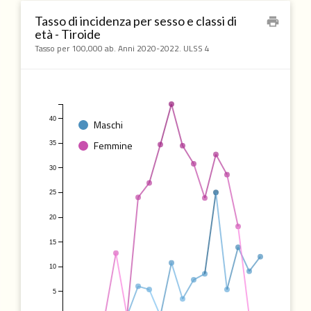
Tasso di incidenza per sesso e classi di
print
età - Tiroide
Tasso per 100,000 ab. Anni 2020-2022. ULSS 4
40
Maschi
Femmine
35
30
25
20
15
10
5