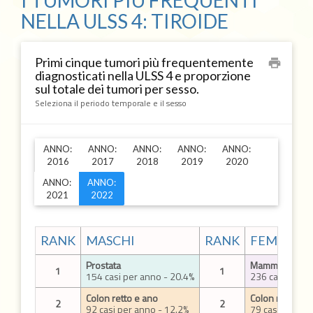
I TUMORI PIÙ FREQUENTI
NELLA ULSS 4: TIROIDE
Primi cinque tumori più frequentemente
print
diagnosticati nella ULSS 4 e proporzione
sul totale dei tumori per sesso.
Seleziona il periodo temporale e il sesso
ANNO:
ANNO:
ANNO:
ANNO:
ANNO:
2016
2017
2018
2019
2020
ANNO:
ANNO:
2021
2022
RANK
MASCHI
RANK
FEMMINE
Prostata
Mammella
1
1
154 casi per anno - 20.4%
236 casi per a
Colon retto e ano
Colon retto e 
2
2
92 casi per anno - 12.2%
79 casi per an