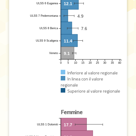
12.1
ULSS 6 Euganea
4.9
ULSS 7 Pedemontana
7.6
ULSS 8 Berica
11.4
ULSS 9 Scaligera
9.1
Veneto
0
5
10
15
20
25
30
35
40
Inferiore al valore regionale
In linea con il valore
regionale
Superiore al valore regionale
Femmine
17.7
ULSS 1 Dolomiti