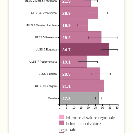
21.9
ULSS 2 Marca Trevigiana
26.9
ULSS 3 Serenissima
19.9
ULSS 4 Veneto Orientale
29.2
ULSS 5 Polesana
34.7
ULSS 6 Euganea
19.1
ULSS 7 Pedemontana
28.3
ULSS 8 Berica
31.1
ULSS 9 Scaligera
27.3
Veneto
0
5
10
15
20
25
30
35
40
Inferiore al valore regionale
In linea con il valore
regionale