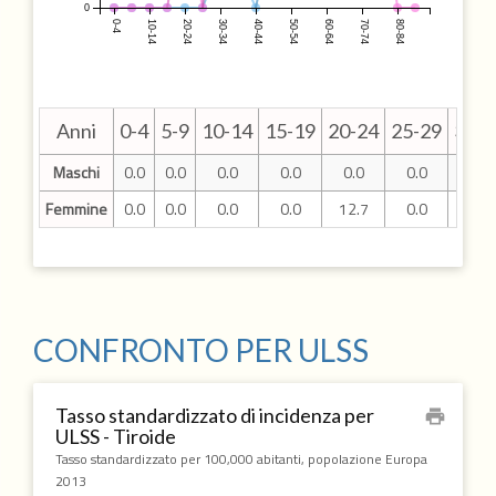
0
0-4
10-14
20-24
30-34
40-44
50-54
60-64
70-74
80-84
Anni
0-4
5-9
10-14
15-19
20-24
25-29
30-3
Maschi
0.0
0.0
0.0
0.0
0.0
0.0
6.0
Femmine
0.0
0.0
0.0
0.0
12.7
0.0
24.0
CONFRONTO PER ULSS
Tasso standardizzato di incidenza per
print
ULSS - Tiroide
Tasso standardizzato per 100,000 abitanti, popolazione Europa
2013