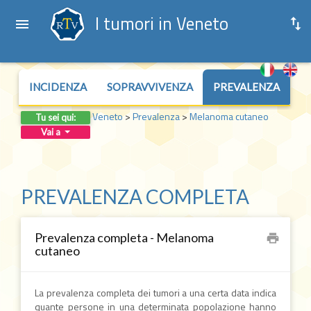
I tumori in Veneto
INCIDENZA
SOPRAVVIVENZA
PREVALENZA
Veneto
>
Prevalenza
>
Melanoma cutaneo
Tu sei qui:
Vai a
PREVALENZA COMPLETA
Prevalenza completa - Melanoma
print
cutaneo
La prevalenza completa dei tumori a una certa data indica
quante persone in una determinata popolazione hanno