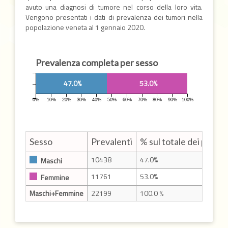
avuto una diagnosi di tumore nel corso della loro vita.
Vengono presentati i dati di prevalenza dei tumori nella
popolazione veneta al 1 gennaio 2020.
Prevalenza completa per sesso
47.0%
53.0%
0%
10%
20%
30%
40%
50%
60%
70%
80%
90%
100%
Sesso
Prevalenti
% sul totale dei preval
10438
47.0%
Maschi
11761
53.0%
Femmine
Maschi+Femmine
22199
100.0 %