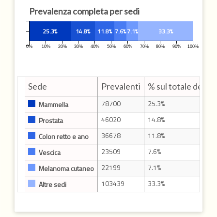
Prevalenza completa per sedi
25.3%
14.8%
11.8%
7.6%
7.1%
33.3%
0%
10%
20%
30%
40%
50%
60%
70%
80%
90%
100%
Sede
Prevalenti
% sul totale dei pr
78700
25.3%
Mammella
46020
14.8%
Prostata
36678
11.8%
Colon retto e ano
23509
7.6%
Vescica
22199
7.1%
Melanoma cutaneo
103439
33.3%
Altre sedi