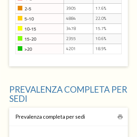
3905
17.6%
2-5
4884
22.0%
5-10
3478
15.7%
10-15
2355
10.6%
15-20
4201
18.9%
>20
PREVALENZA COMPLETA PER
SEDI
Prevalenza completa per sedi
print