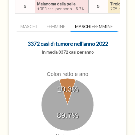
Melanoma della pelle
Tiroide
5
5
1083 casi per anno - 6.3%
705 casi per 
MASCHI
FEMMINE
MASCHI+FEMMINE
3372 casi di tumore nell'anno 2022
In media 3372 casi per anno
Colon retto e ano
10.3%
89.7%