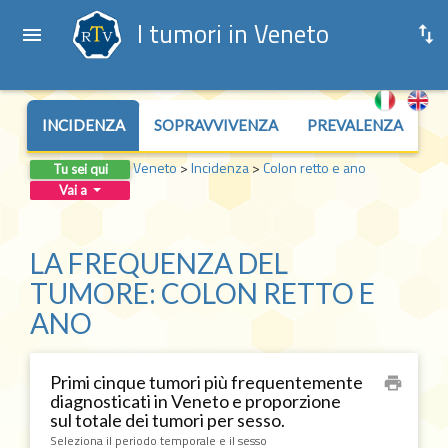
I tumori in Veneto
INCIDENZA
SOPRAVVIVENZA
PREVALENZA
Veneto
>
Incidenza
>
Colon retto e ano
Tu sei qui
Vai a
LA FREQUENZA DEL
TUMORE: COLON RETTO E
ANO
Primi cinque tumori più frequentemente
print
diagnosticati in Veneto e proporzione
sul totale dei tumori per sesso.
Seleziona il periodo temporale e il sesso