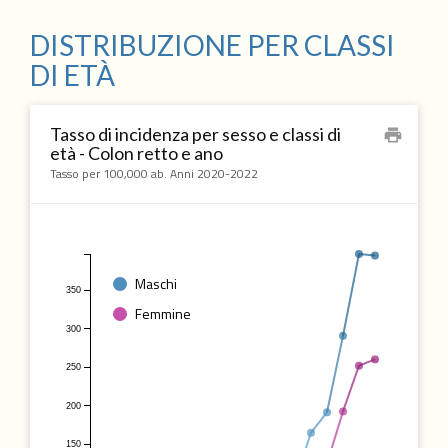
DISTRIBUZIONE PER CLASSI
DI ETÀ
Tasso di incidenza per sesso e classi di
print
età - Colon retto e ano
Tasso per 100,000 ab. Anni 2020-2022
Maschi
350
Femmine
300
250
200
150