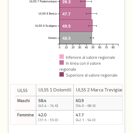
39.3
ULSS 7 Pedemontana
47.7
ULSS 8 Berica
49.5
ULSS 9 Scaligera
48.5
Veneto
0
10
20
30
40
50
60
70
80
Inferiore al valore regionale
In linea con il valore
regionale
Superiore al valore regionale
ULSS 1 Dolomiti
ULSS 2 Marca Trevigiana
U
ULSS
Maschi
58.4
60.9
6
(45.4 - 74.6)
(54.0 - 68.6)
(
Femmine
42.0
47.7
4
(31.5 - 55.0)
(42.1 - 54.0)
(