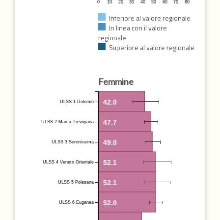
0
10
20
30
40
50
60
70
80
Inferiore al valore regionale
In linea con il valore
regionale
Superiore al valore regionale
Femmine
42.0
ULSS 1 Dolomiti
47.7
ULSS 2 Marca Trevigiana
49.0
ULSS 3 Serenissima
52.1
ULSS 4 Veneto Orientale
52.1
ULSS 5 Polesana
52.0
ULSS 6 Euganea