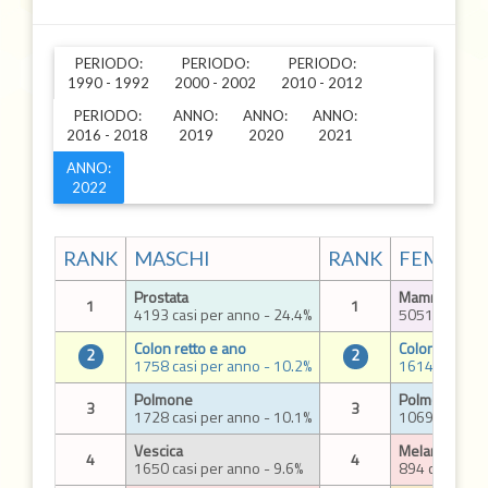
PERIODO:
PERIODO:
PERIODO:
1990 - 1992
2000 - 2002
2010 - 2012
PERIODO:
ANNO:
ANNO:
ANNO:
2016 - 2018
2019
2020
2021
ANNO:
2022
RANK
MASCHI
RANK
FEMMIN
Prostata
Mammella
1
1
4193 casi per anno - 24.4%
5051 casi per
Colon retto e ano
Colon retto e
2
2
1758 casi per anno - 10.2%
1614 casi per
Polmone
Polmone
3
3
1728 casi per anno - 10.1%
1069 casi per
Vescica
Melanoma del
4
4
1650 casi per anno - 9.6%
894 casi per 