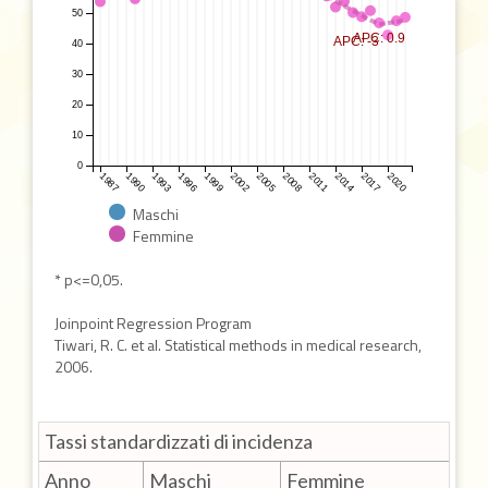
50
APC: 0.9
APC: -3
40
30
20
10
0
1987
1990
1993
1996
1999
2002
2005
2008
2011
2014
2017
2020
Maschi
Femmine
* p<=0,05.
Joinpoint Regression Program
Tiwari, R. C. et al. Statistical methods in medical research,
2006.
Tassi standardizzati di incidenza
Anno
Maschi
Femmine