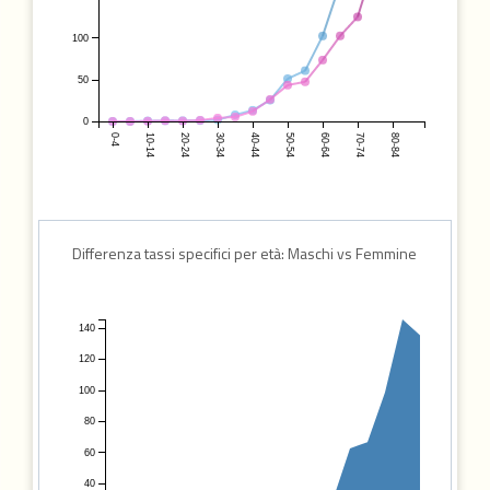
100
50
0
0-4
10-14
20-24
30-34
40-44
50-54
60-64
70-74
80-84
Differenza tassi specifici per età: Maschi vs Femmine
140
120
100
80
60
40