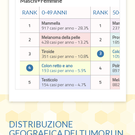
Maschi+Femmine
RANK
0-49 ANNI
RANK
50-69 A
Mammella
Mammella
1
1
917 casi per anno - 28.3%
2378 casi p
Melanoma della pelle
Prostata
2
2
428 casi per anno - 13.2%
1858 casi p
Tiroide
Colon retto 
3
3
351 casi per anno - 10.8%
1052 casi pe
Colon retto e ano
Polmone
4
4
193 casi per anno - 5.9%
897 casi per
Testicolo
Melanoma de
5
5
154 casi per anno - 4.7%
882 casi per
DISTRIBUZIONE
GEOGRAFICA DEI TUMORI IN