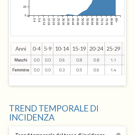
20
0
0-4
5-9
10-14
15-19
20-24
25-29
30-34
35-39
40-44
45-49
50-54
55-59
60-64
65-69
70-74
75-79
80-84
85+
Anni
0-4
5-9
10-14
15-19
20-24
25-29
30-3
Maschi
0.0
0.0
0.6
0.8
0.8
1.1
1.8
Femmine
0.0
0.0
0.3
0.9
0.6
1.4
4.0
TREND TEMPORALE DI
INCIDENZA