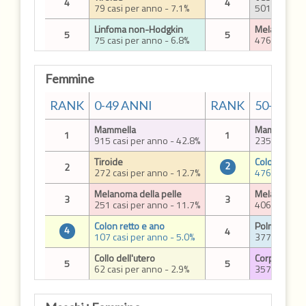
4
4
79 casi per anno - 7.1%
501 casi per
Linfoma non-Hodgkin
Melanoma de
5
5
75 casi per anno - 6.8%
476 casi per
Femmine
RANK
0-49 ANNI
RANK
50-69 A
Mammella
Mammella
1
1
915 casi per anno - 42.8%
2358 casi p
Tiroide
Colon retto 
2
2
272 casi per anno - 12.7%
476 casi per
Melanoma della pelle
Melanoma de
3
3
251 casi per anno - 11.7%
406 casi per
Colon retto e ano
Polmone
4
4
107 casi per anno - 5.0%
377 casi per
Collo dell'utero
Corpo dell'u
5
5
62 casi per anno - 2.9%
357 casi per