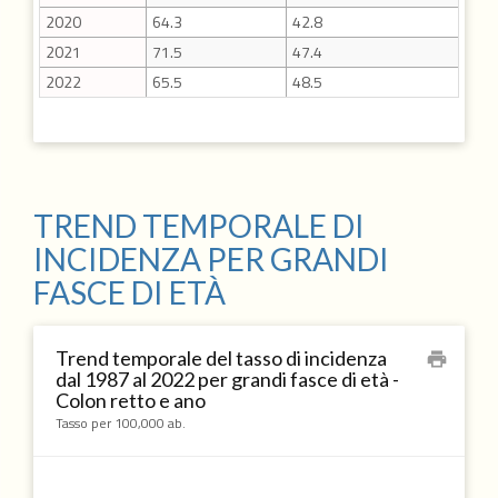
2020
64.3
42.8
2021
71.5
47.4
2022
65.5
48.5
TREND TEMPORALE DI
INCIDENZA PER GRANDI
FASCE DI ETÀ
Trend temporale del tasso di incidenza
print
dal 1987 al 2022 per grandi fasce di età -
Colon retto e ano
Tasso per 100,000 ab.