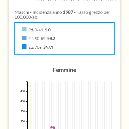
Maschi - Incidenza anno
1987
- Tasso grezzo per
100,000/ab.
Età 0-49:
5.0
Età 50-69:
98.2
Età 70+:
347.1
Femmine
450
400
350
300