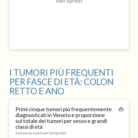
Altri tumori
I TUMORI PIÙ FREQUENTI
PER FASCE DI ETÀ: COLON
RETTO E ANO
Primi cinque tumori più frequentemente
print
diagnosticati in Veneto e proporzione
sul totale dei tumori per sesso e grandi
classi di età
Seleziona il periodo temporale