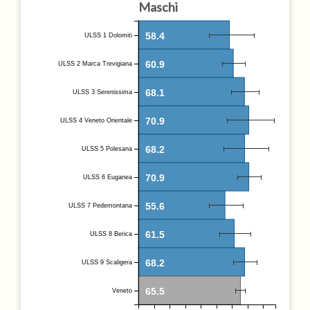
Maschi
58.4
ULSS 1 Dolomiti
60.9
ULSS 2 Marca Trevigiana
68.1
ULSS 3 Serenissima
70.9
ULSS 4 Veneto Orientale
68.2
ULSS 5 Polesana
70.9
ULSS 6 Euganea
55.6
ULSS 7 Pedemontana
61.5
ULSS 8 Berica
68.2
ULSS 9 Scaligera
65.5
Veneto