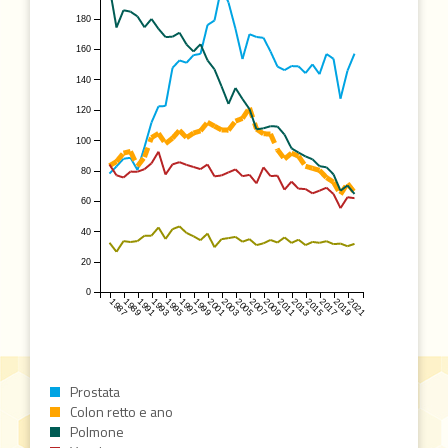
180
160
140
120
100
80
60
40
20
0
1987
1989
1991
1993
1995
1997
1999
2001
2003
2005
2007
2009
2011
2013
2015
2017
2019
2021
Prostata
Colon retto e ano
Polmone