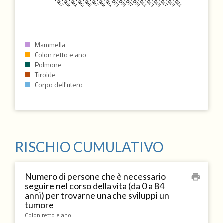
1987
1989
1991
1993
1995
1997
1999
2001
2003
2005
2007
2009
2011
2013
2015
2017
2019
2021
Mammella
Colon retto e ano
Polmone
Tiroide
Corpo dell'utero
RISCHIO CUMULATIVO
Numero di persone che è necessario
print
seguire nel corso della vita (da 0 a 84
anni) per trovarne una che sviluppi un
tumore
Colon retto e ano