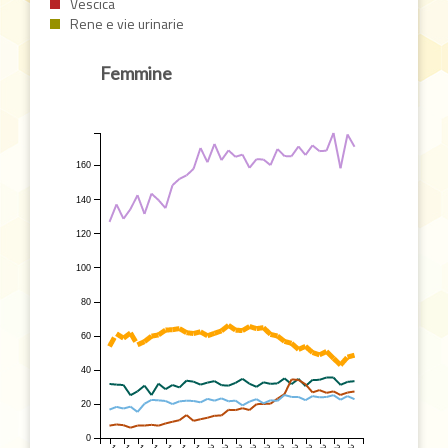
Vescica
Rene e vie urinarie
Femmine
160
140
120
100
80
60
40
20
0