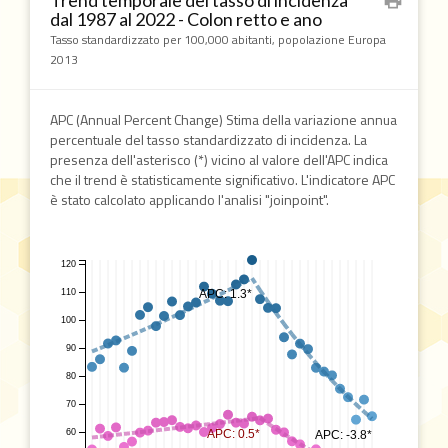
Trend temporale del tasso di incidenza
print
dal 1987 al 2022 - Colon retto e ano
Tasso standardizzato per 100,000 abitanti, popolazione Europa
2013
APC (Annual Percent Change) Stima della variazione annua
percentuale del tasso standardizzato di incidenza. La
presenza dell'asterisco (*) vicino al valore dell'APC indica
che il trend è statisticamente significativo. L'indicatore APC
è stato calcolato applicando l'analisi "joinpoint".
120
110
APC: 1.3*
100
90
80
70
APC: 0.5*
60
APC: -3.8*