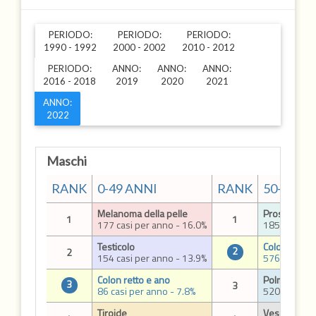
PERIODO:
PERIODO:
PERIODO:
1990 - 1992
2000 - 2002
2010 - 2012
PERIODO:
ANNO:
ANNO:
ANNO:
2016 - 2018
2019
2020
2021
ANNO:
2022
Maschi
RANK
0-49 ANNI
RANK
50-69 A
Melanoma della pelle
Prostata
1
1
177 casi per anno - 16.0%
1858 casi p
Testicolo
Colon retto 
2
2
154 casi per anno - 13.9%
576 casi per
Colon retto e ano
Polmone
3
3
86 casi per anno - 7.8%
520 casi per
Tiroide
Vescica