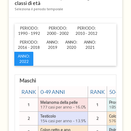
classi di età
Seleziona il periodo temporale
PERIODO:
PERIODO:
PERIODO:
1990 - 1992
2000 - 2002
2010 - 2012
PERIODO:
ANNO:
ANNO:
ANNO:
2016 - 2018
2019
2020
2021
ANNO:
2022
Maschi
RANK
0-49 ANNI
RANK
50-69 A
Melanoma della pelle
Prostata
1
1
177 casi per anno - 16.0%
1858 casi p
Testicolo
Colon retto 
2
2
154 casi per anno - 13.9%
576 casi per
Colon retto e ano
Polmone