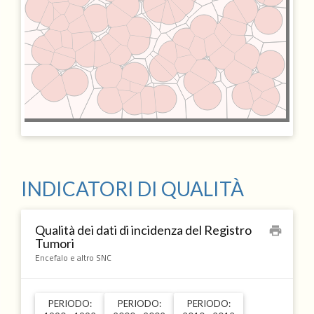
INDICATORI DI QUALITÀ
Qualità dei dati di incidenza del Registro
print
Tumori
Encefalo e altro SNC
PERIODO:
PERIODO:
PERIODO: