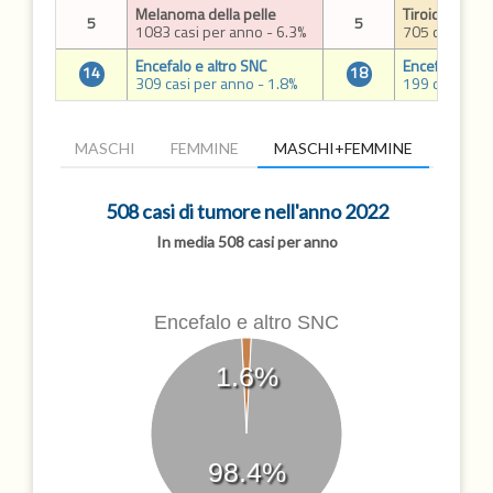
Melanoma della pelle
Tiroide
5
5
1083 casi per anno - 6.3%
705 casi per 
Encefalo e altro SNC
Encefalo e al
14
18
309 casi per anno - 1.8%
199 casi per 
MASCHI
FEMMINE
MASCHI+FEMMINE
508 casi di tumore nell'anno 2022
In media 508 casi per anno
Encefalo e altro SNC
1.6%
98.4%