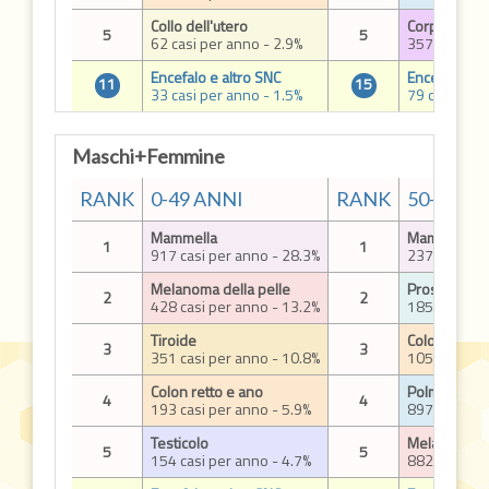
Collo dell'utero
Corpo dell'u
5
5
62 casi per anno - 2.9%
357 casi per
Encefalo e altro SNC
Encefalo e a
11
15
33 casi per anno - 1.5%
79 casi per 
Maschi+Femmine
RANK
0-49 ANNI
RANK
50-69 A
Mammella
Mammella
1
1
917 casi per anno - 28.3%
2378 casi p
Melanoma della pelle
Prostata
2
2
428 casi per anno - 13.2%
1858 casi p
Tiroide
Colon retto 
3
3
351 casi per anno - 10.8%
1052 casi pe
Colon retto e ano
Polmone
4
4
193 casi per anno - 5.9%
897 casi per
Testicolo
Melanoma de
5
5
154 casi per anno - 4.7%
882 casi per