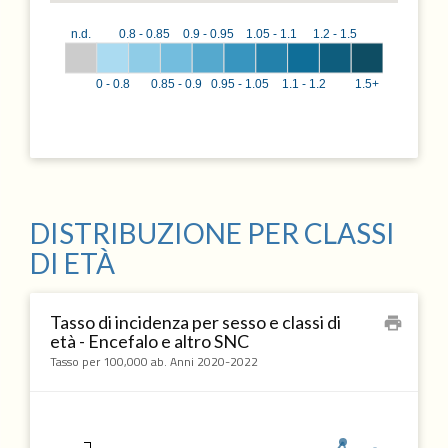
n.d.
0.8 - 0.85
0.9 - 0.95
1.05 - 1.1
1.2 - 1.5
0 - 0.8
0.85 - 0.9
0.95 - 1.05
1.1 - 1.2
1.5+
DISTRIBUZIONE PER CLASSI
DI ETÀ
Tasso di incidenza per sesso e classi di
print
età - Encefalo e altro SNC
Tasso per 100,000 ab. Anni 2020-2022