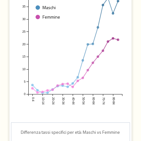
Maschi
35
Femmine
30
25
20
15
10
5
0
0-4
10-14
20-24
30-34
40-44
50-54
60-64
70-74
80-84
Differenza tassi specifici per età: Maschi vs Femmine