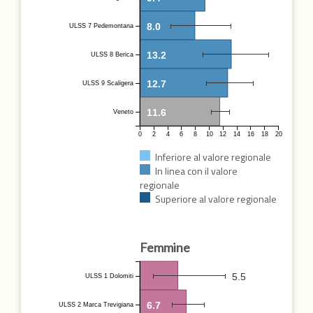
8.0
ULSS 7 Pedemontana
13.2
ULSS 8 Berica
12.7
ULSS 9 Scaligera
11.6
Veneto
0
2
4
6
8
10
12
14
16
18
20
Inferiore al valore regionale
In linea con il valore
regionale
Superiore al valore regionale
Femmine
5.5
ULSS 1 Dolomiti
6.7
ULSS 2 Marca Trevigiana