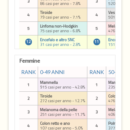
3
3
86 casi per anno - 7.8%
520 casi per
Tiroide
Vescica
4
4
79 casi per anno - 7.1%
501 casi per
Linfoma non-Hodgkin
Melanoma de
5
5
75 casi per anno - 6.8%
476 casi per
Encefalo e altro SNC
Encefalo e a
12
11
31 casi per anno - 2.8%
151 casi per
Femmine
RANK
0-49 ANNI
RANK
50-69 A
Mammella
Mammella
1
1
915 casi per anno - 42.8%
2358 casi p
Tiroide
Colon retto 
2
2
272 casi per anno - 12.7%
476 casi per
Melanoma della pelle
Melanoma de
3
3
251 casi per anno - 11.7%
406 casi per
Colon retto e ano
Polmone
4
4
107 casi per anno - 5.0%
377 casi per