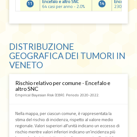
Encefalo e altro SNC
Encefalo e a
11
14
64 casi per anno - 2.0%
230 casi per
DISTRIBUZIONE
GEOGRAFICA DEI TUMORI IN
VENETO
Rischio relativo per comune - Encefalo e
altro SNC
Empirical Bayesian Risk (EBR). Periodo 2020-2022.
Nella mappa, per ciascun comune, è rappresentata la
stima del rischio di incidenza, rispetto al valore medio
regionale. Valori superiori all'unità indicano un eccesso di
rischio mentre valori inferiori indicano un'incidenza più