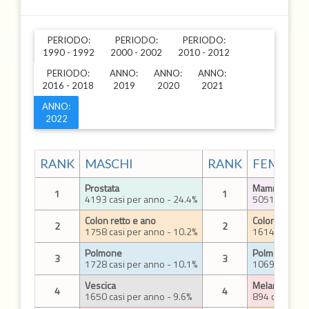
PERIODO:
PERIODO:
PERIODO:
1990 - 1992
2000 - 2002
2010 - 2012
PERIODO:
ANNO:
ANNO:
ANNO:
2016 - 2018
2019
2020
2021
ANNO:
2022
RANK
MASCHI
RANK
FEMMIN
Prostata
Mammella
1
1
4193 casi per anno - 24.4%
5051 casi per
Colon retto e ano
Colon retto e
2
2
1758 casi per anno - 10.2%
1614 casi per
Polmone
Polmone
3
3
1728 casi per anno - 10.1%
1069 casi per
Vescica
Melanoma del
4
4
1650 casi per anno - 9.6%
894 casi per 