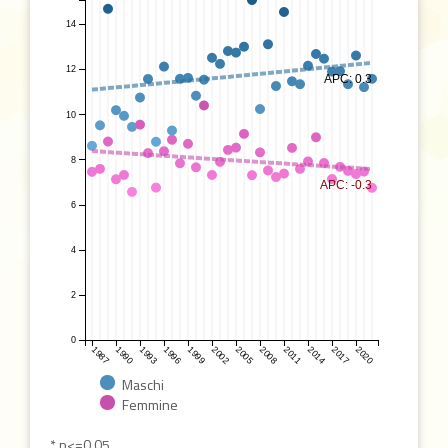
14
12
APC: 0.3
10
8
APC: -0.3
6
4
2
0
1987
1990
1993
1996
1999
2002
2005
2008
2011
2014
2017
2020
Maschi
Femmine
* p<=0,05.