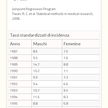
Joinpoint Regression Program
Tiwari, R. C. et al. Statistical methods in medical research,
2006.
Tassi standardizzati di incidenza
Anno
Maschi
Femmine
1987
8.6
7.5
1988
9.5
7.6
1989
14.7
8.8
1990
10.2
7.1
1991
9.9
7.3
1992
9.4
6.6
1993
10.7
9.5
1994
11.6
8.3
1995
8.8
6.8