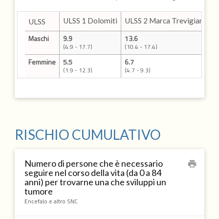
ULSS 1 Dolomiti
ULSS 2 Marca Trevigiana
U
ULSS
Maschi
9.9
13.6
1
(4.9 - 17.7)
(10.4 - 17.4)
(
Femmine
5.5
6.7
7
(1.9 - 12.3)
(4.7 - 9.3)
(
RISCHIO CUMULATIVO
Numero di persone che è necessario
print
seguire nel corso della vita (da 0 a 84
anni) per trovarne una che sviluppi un
tumore
Encefalo e altro SNC