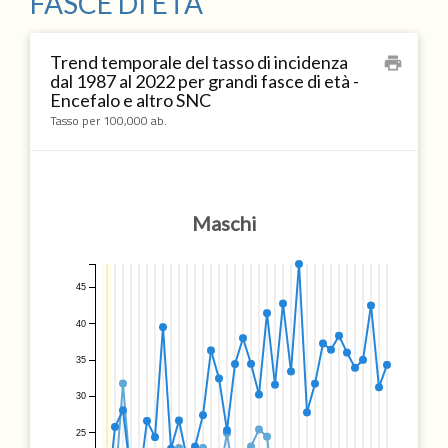
FASCE DI ETÀ
Trend temporale del tasso di incidenza
print
dal 1987 al 2022 per grandi fasce di età -
Encefalo e altro SNC
Tasso per 100,000 ab.
Maschi
45
40
35
30
25