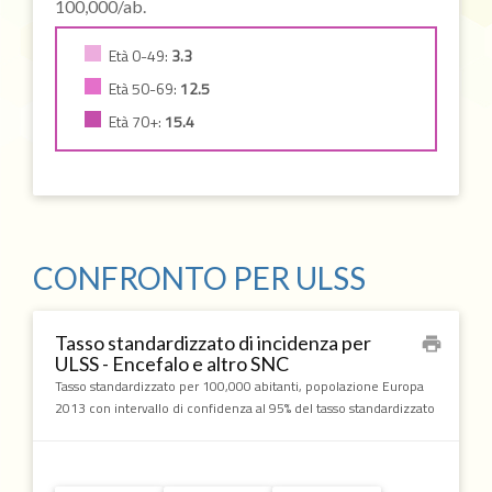
100,000/ab.
Età 0-49:
3.3
Età 50-69:
12.5
Età 70+:
15.4
CONFRONTO PER ULSS
Tasso standardizzato di incidenza per
print
ULSS - Encefalo e altro SNC
Tasso standardizzato per 100,000 abitanti, popolazione Europa
2013 con intervallo di confidenza al 95% del tasso standardizzato