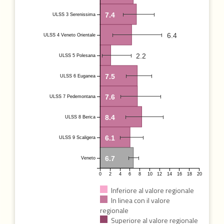
7.4
ULSS 3 Serenissima
6.4
ULSS 4 Veneto Orientale
2.2
ULSS 5 Polesana
7.5
ULSS 6 Euganea
7.6
ULSS 7 Pedemontana
8.4
ULSS 8 Berica
6.1
ULSS 9 Scaligera
6.7
Veneto
0
2
4
6
8
10
12
14
16
18
20
Inferiore al valore regionale
In linea con il valore
regionale
Superiore al valore regionale