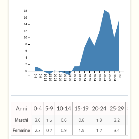
18
16
14
12
10
8
6
4
2
0
0-4
5-9
10-14
15-19
20-24
25-29
30-34
35-39
40-44
45-49
50-54
55-59
60-64
65-69
70-74
75-79
80-84
85+
Anni
0-4
5-9
10-14
15-19
20-24
25-29
30-3
Maschi
3.6
1.5
0.6
0.6
1.9
3.2
3.4
Femmine
2.3
0.7
0.9
1.5
1.7
3.4
4.0