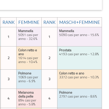
RANK
FEMMINE
RANK
MASCHI+FEMMINE
Mammella
Mammella
5051 casi per
5090 casi per anno - 15.6%
1
1
anno - 32.6%
Colon retto e
Prostata
ano
4193 casi per anno - 12.8%
2
1614 casi per
2
anno - 10.4%
Polmone
Colon retto e ano
1069 casi per
3372 casi per anno - 10.3%
3
3
anno - 6.9%
Melanoma
Polmone
della pelle
2797 casi per anno - 8.6%
4
4
894 casi per
anno - 5.8%