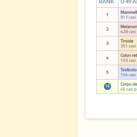
RANK
0-49 
Mammell
1
917 casi
Melanoma
2
428 casi
Tiroide
3
351 casi
Colon re
4
193 casi
Testicolo
5
154 casi
Corpo del
16
46 casi 