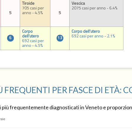
Tiroide
Vescica
705 casi per
2075 casi per anno - 6.4%
5
anno - 4.5%
5
Corpo
Corpo dell'utero
dell'utero
692 casi per anno - 2.1%
6
13
692 casi per
anno - 4.5%
Ù FREQUENTI PER FASCE DI ETÀ: 
 più frequentemente diagnosticati in Veneto e proporzione
rale