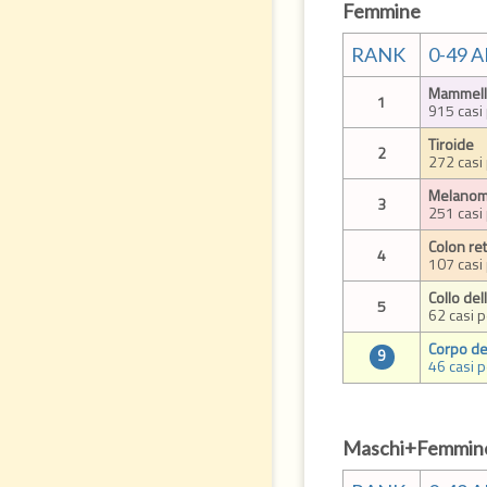
Femmine
RANK
0-49 
Mammell
1
915 casi
Tiroide
2
272 casi
Melanoma
3
251 casi
Colon re
4
107 casi
Collo del
5
62 casi 
Corpo del
9
46 casi 
Maschi+Femmin