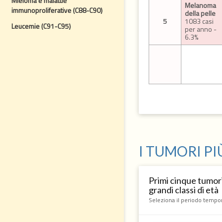
Mieloma e malattie
Melanoma
immunoproliferative (C88-C90)
della pelle
5
1083 casi
Leucemie (C91-C95)
per anno -
6.3%
I TUMORI PI
Primi cinque tumori
grandi classi di età
Seleziona il periodo tempo