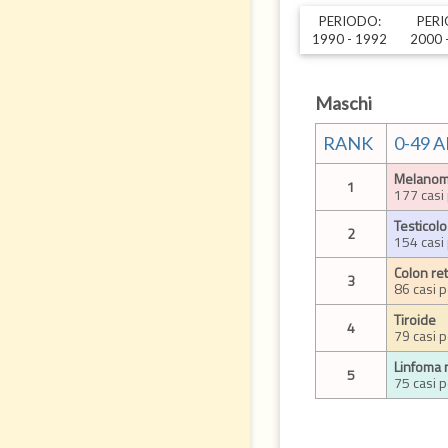
PERIODO:
PERI
1990 - 1992
2000 
Maschi
RANK
0-49 
Melanoma
1
177 casi
Testicolo
2
154 casi
Colon re
3
86 casi 
Tiroide
4
79 casi 
Linfoma
5
75 casi 