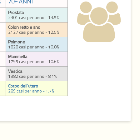
K
70+ ANNI
Prostata
2301 casi per anno - 13.5%
Colon retto e ano
2127 casi per anno - 12.5%
Polmone
1828 casi per anno - 10.8%
Mammella
1795 casi per anno - 10.6%
Vescica
1382 casi per anno - 8.1%
Corpo dell'utero
289 casi per anno - 1.7%