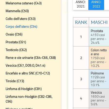
ANNO:
ANNO:
Melanoma cutaneo (C43)
2021
2022
Mammella (C50)
Collo dell'utero (C53)
RANK
MASCHI
Corpo dell'utero (C54)
Prostata
Ovaio (C56)
4193 casi
1
per anno -
Prostata (C61)
24.4%
Testicolo (C62)
Colon retto
e ano
Rene e vie urinarie (C64-C66, C68)
2
1758 casi
per anno -
Vescica (C67, D09.0, D41.4)
10.2%
Encefalo e altro SNC (C70-C72)
Polmone
1728 casi
3
Tiroide (C73)
per anno -
10.1%
Linfoma di Hodgkin (C81)
Vescica
1650 casi
Linfoma non-Hodgkin (C82-C86,
4
per anno -
C96)
9.6%