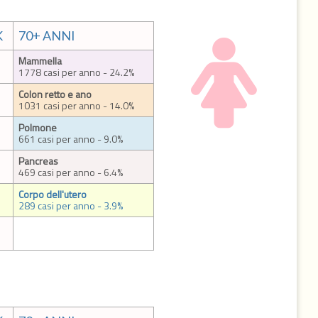
K
70+ ANNI
Mammella
1778 casi per anno - 24.2%
Colon retto e ano
1031 casi per anno - 14.0%
Polmone
661 casi per anno - 9.0%
Pancreas
469 casi per anno - 6.4%
Corpo dell'utero
289 casi per anno - 3.9%